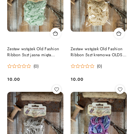
Zestaw wstążek Old Fashion
Zestaw wstążek Old Fashion
Ribbon 5szt jasna mięta
Ribbon 5szt kremowa OLDSZ-
OLDSZ-32
13
(0)
(0)
10.00
10.00
Cena:
Cena: