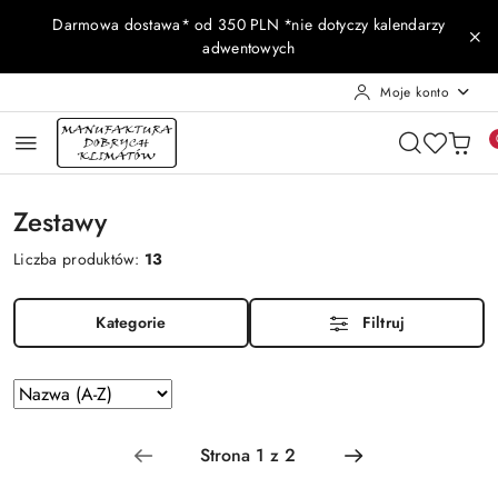
Przejdź do treści głównej
Przejdź do wyszukiwarki
Przejdź do moje konto
Przejdź do menu głównego
Przejdź do stopki
Darmowa dostawa* od 350 PLN *nie dotyczy kalendarzy
adwentowych
Moje konto
Zestawy
Liczba produktów:
13
Kategorie
Filtruj
Zastosowano
Sortuj
według
sortowanie:
Nazwa
(A-
Z).