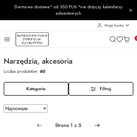
Przejdź do treści głównej
Przejdź do wyszukiwarki
Przejdź do moje konto
Przejdź do menu głównego
Przejdź do stopki
Darmowa dostawa* od 350 PLN *nie dotyczy kalendarzy
adwentowych
Moje konto
Narzędzia, akcesoria
Liczba produktów:
60
Kategorie
Filtruj
Zastosowano
Sortuj
według
sortowanie:
Najnowsze.