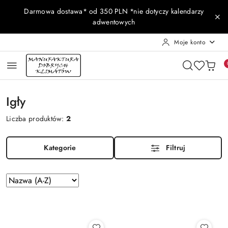
Przejdź do treści głównej
Przejdź do wyszukiwarki
Przejdź do moje konto
Przejdź do menu głównego
Przejdź do stopki
Darmowa dostawa* od 350 PLN *nie dotyczy kalendarzy
adwentowych
Moje konto
Igły
Liczba produktów:
2
Kategorie
Filtruj
Zastosowano
Sortuj
według
sortowanie:
Nazwa
(A-
Z).