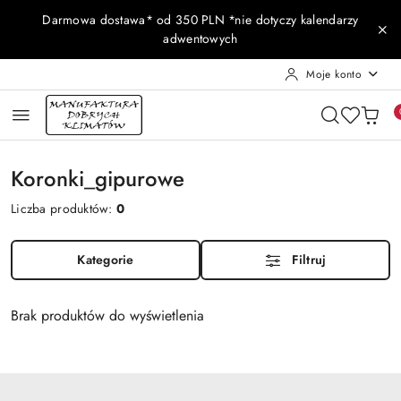
Przejdź do treści głównej
Przejdź do wyszukiwarki
Przejdź do moje konto
Przejdź do menu głównego
Przejdź do stopki
Darmowa dostawa* od 350 PLN *nie dotyczy kalendarzy
adwentowych
Moje konto
Koronki_gipurowe
Liczba produktów:
0
Kategorie
Filtruj
Brak produktów do wyświetlenia