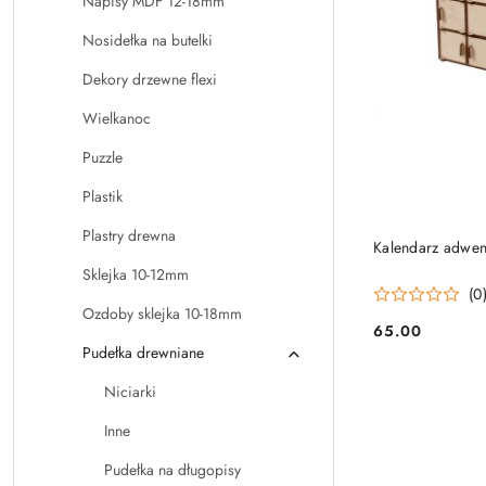
Napisy MDF 12-18mm
Nosidełka na butelki
Dekory drzewne flexi
Wielkanoc
Puzzle
Plastik
Plastry drewna
Kalendarz adwe
Sklejka 10-12mm
(0
Ozdoby sklejka 10-18mm
65.00
Cena:
Pudełka drewniane
Niciarki
Inne
Pudełka na długopisy