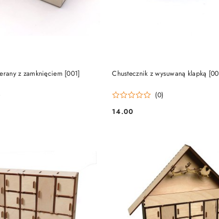
DO KOSZYKA
DO KOSZYKA
ierany z zamknięciem [001]
Chustecznik z wysuwaną klapką [00
)
(0)
14.00
Cena: