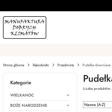
Przejdź do treści głównej
Przejdź do wyszukiwarki
Przejdź do moje konto
Przejdź do menu głównego
Przejdź do stopki
Strona główna
Rękodzieło
Przedmioty
Pudełka drewniane
Pudełk
Kategorie
Liczba produktów
WIELKANOC
Zastosowano
Sortuj
BOŻE NARODZENIE
według
sortowanie: