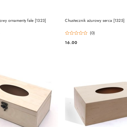
DO KOSZYKA
DO KOSZYKA
owy ornamenty fale [1323]
Chustecznik ażurowy serca [1325]
)
(0)
16.00
Cena: