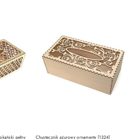
DO KOSZYKA
okański pełny
Chustecznik ażurowy ornamenty [1324]