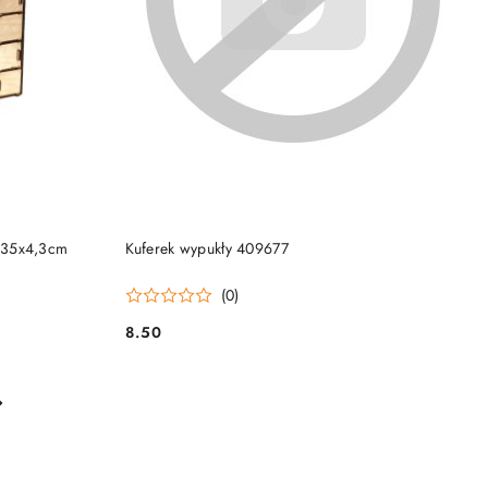
DO KOSZYKA
x35x4,3cm
Kuferek wypukły 409677
(0)
8.50
Cena: