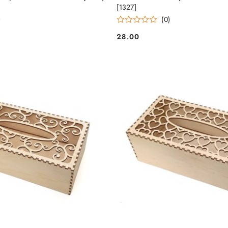
[1327]
)
(0)
28.00
Cena: