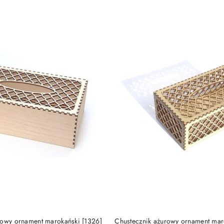
DO KOSZYKA
DO KOSZYKA
rowy ornament marokański [1326]
Chustecznik ażurowy ornament mar