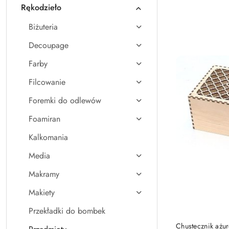
Rękodzieło
Nazwa
(A-
Biżuteria
Z).
Decoupage
Farby
Filcowanie
Foremki do odlewów
Foamiran
Kalkomania
Media
Makramy
Makiety
Przekładki do bombek
Chustecznik ażu