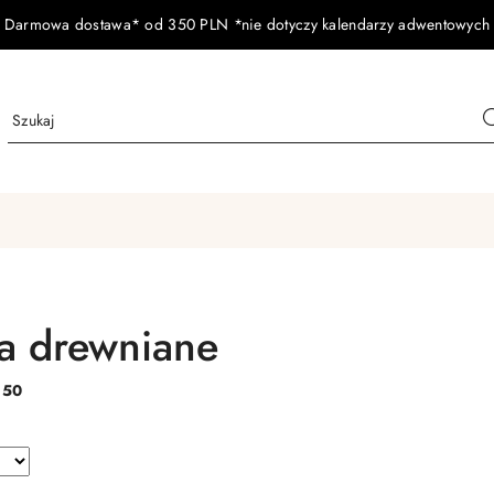
Darmowa dostawa* od 350 PLN *nie dotyczy kalendarzy adwentowych
a drewniane
:
50