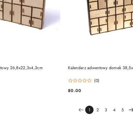
DO KOSZYKA
DO KOSZYKA
ntowy 26,8x22,3x4,3cm
Kalendarz adwentowy domek 38,5
)
(0)
80.00
Cena:
1
2
3
4
5