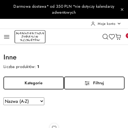
Przejdź do treści głównej
Przejdź do wyszukiwarki
Przejdź do moje konto
Przejdź do menu głównego
Przejdź do stopki
Darmowa dostawa* od 350 PLN *nie dotyczy kalendarzy
adwentowych
Moje konto
Inne
Liczba produktów:
1
Kategorie
Filtruj
Zastosowano
Sortuj
według
sortowanie:
Nazwa
(A-
Z).