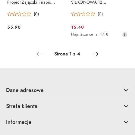
Project Zajączki i napis
SILIKONOWA 12
Alleluja “Alleluja Bunnies”
ELEMENTÓW
(0)
(0)
[FMP132]
ŚWIĄTECZNYCH 9,5x6cm
55.90
15.40
Cena:
Cena
Najniższa
Najniższa cena:
17.8
promocyjna:
cena
z
30
dni
przed
obniżką
Dane adresowe
Strefa klienta
Informacje