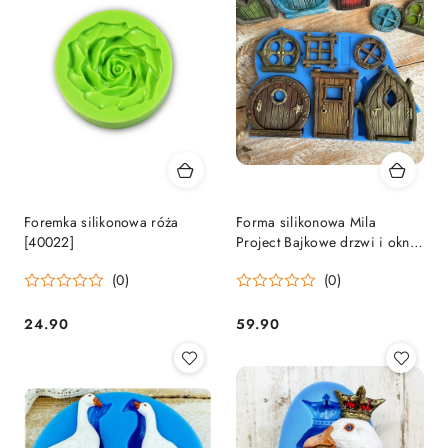
Foremka silikonowa róża
Forma silikonowa Mila
[40022]
Project Bajkowe drzwi i okna
“Fairytale doors” [FMP133]
(0)
(0)
24.90
59.90
Cena:
Cena: