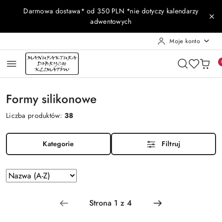
Przejdź do treści głównej
Przejdź do wyszukiwarki
Przejdź do moje konto
Przejdź do menu głównego
Przejdź do stopki
Darmowa dostawa* od 350 PLN *nie dotyczy kalendarzy
adwentowych
Moje konto
Formy silikonowe
Liczba produktów:
38
Kategorie
Filtruj
Zastosowano
Sortuj
według
sortowanie:
Nazwa
(A-
Z).