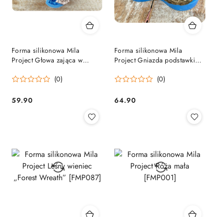
Forma silikonowa Mila
Forma silikonowa Mila
Project Głowa zająca w
Project Gniazda podstawki
koronie [FMP062]
“Nest stands” [FMP136]
(0)
(0)
59.90
64.90
Cena:
Cena: