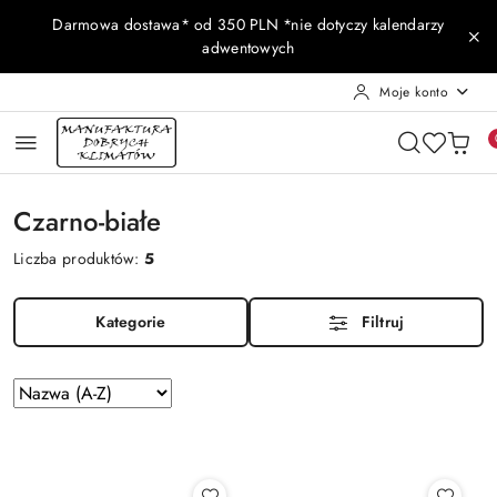
Przejdź do treści głównej
Przejdź do wyszukiwarki
Przejdź do moje konto
Przejdź do menu głównego
Przejdź do stopki
Darmowa dostawa* od 350 PLN *nie dotyczy kalendarzy
adwentowych
Moje konto
Czarno-białe
Liczba produktów:
5
Kategorie
Filtruj
Zastosowano
Sortuj
według
sortowanie:
Nazwa
(A-
Z).