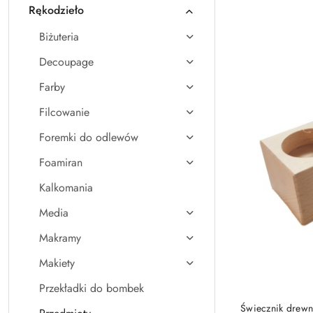
Rękodzieło
Nazwa
(A-
Biżuteria
Z).
Decoupage
Farby
Filcowanie
Foremki do odlewów
Foamiran
Kalkomania
Media
Makramy
Makiety
Przekładki do bombek
Świecznik drewn