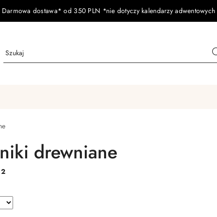
Darmowa dostawa* od 350 PLN *nie dotyczy kalendarzy adwentowych
ne
niki drewniane
:
2