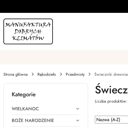
Przejdź do treści głównej
Przejdź do wyszukiwarki
Przejdź do moje konto
Przejdź do menu głównego
Przejdź do stopki
Strona główna
Rękodzieło
Przedmioty
Świeczniki drewnia
Świecz
Kategorie
Liczba produktów
WIELKANOC
Zastosowano
Sortuj
BOŻE NARODZENIE
według
sortowanie: