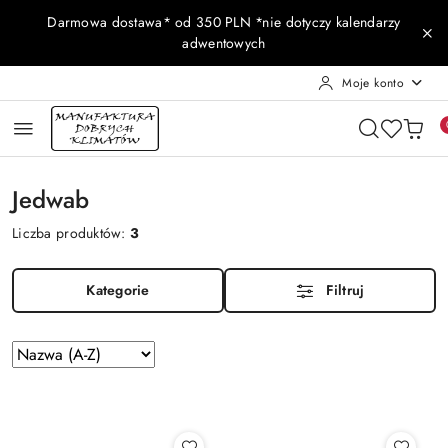
Przejdź do treści głównej
Przejdź do wyszukiwarki
Przejdź do moje konto
Przejdź do menu głównego
Przejdź do stopki
Darmowa dostawa* od 350 PLN *nie dotyczy kalendarzy
adwentowych
Moje konto
Jedwab
Liczba produktów:
3
Kategorie
Filtruj
Zastosowano
Sortuj
według
sortowanie:
Nazwa
(A-
Z).