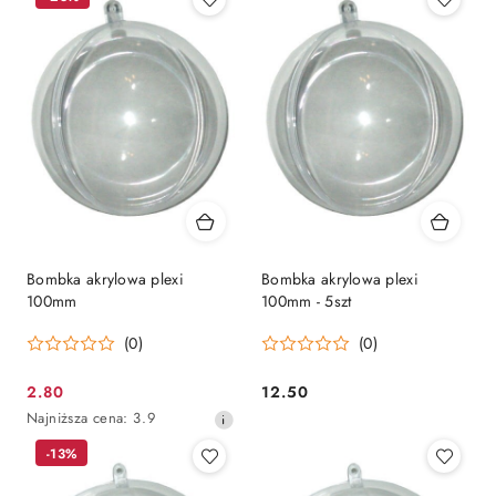
Bombka akrylowa plexi
Bombka akrylowa plexi
100mm
100mm - 5szt
(0)
(0)
2.80
12.50
Cena
Cena:
Najniższa
Najniższa cena:
3.9
promocyjna:
cena
-13%
z
30