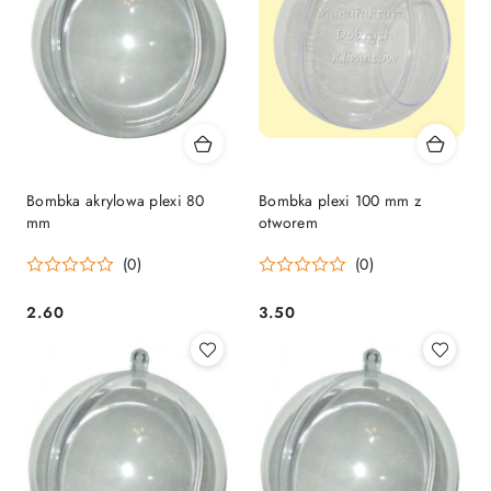
obniżką
obniżką
Bombka akrylowa plexi 80
Bombka plexi 100 mm z
mm
otworem
(0)
(0)
2.60
3.50
Cena:
Cena: