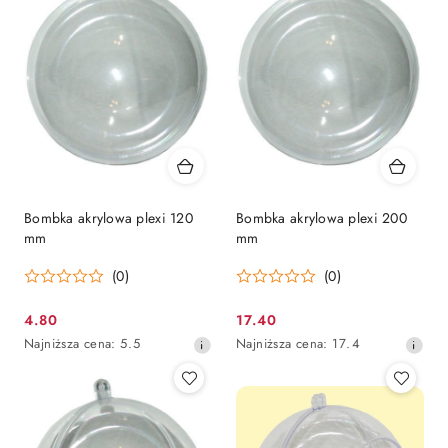
dni
przed
obniżką
Bombka akrylowa plexi 120
Bombka akrylowa plexi 200
mm
mm
(0)
(0)
4.80
17.40
Cena
Cena
Najniższa
Najniższa
Najniższa cena:
5.5
Najniższa cena:
17.4
promocyjna:
promocyjna:
cena
cena
z
z
30
30
dni
dni
przed
przed