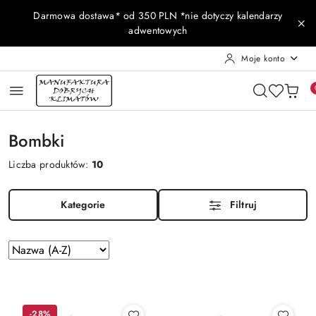
Przejdź do treści głównej
Przejdź do wyszukiwarki
Przejdź do moje konto
Przejdź do menu głównego
Przejdź do stopki
Darmowa dostawa* od 350 PLN *nie dotyczy kalendarzy
adwentowych
Moje konto
Bombki
Liczba produktów:
10
Kategorie
Filtruj
Zastosowano
Sortuj
według
sortowanie:
Nazwa
(A-
Z).
-28%