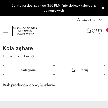
Przejdź do treści głównej
Przejdź do wyszukiwarki
Przejdź do moje konto
Przejdź do menu głównego
Przejdź do stopki
Darmowa dostawa* od 350 PLN *nie dotyczy kalendarzy
adwentowych
Moje konto
Koła zębate
Liczba produktów:
0
Kategorie
Filtruj
Brak produktów do wyświetlenia