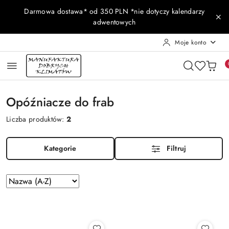
Przejdź do treści głównej
Przejdź do wyszukiwarki
Przejdź do moje konto
Przejdź do menu głównego
Przejdź do stopki
Darmowa dostawa* od 350 PLN *nie dotyczy kalendarzy
adwentowych
Moje konto
Opóźniacze do frab
Liczba produktów:
2
Kategorie
Filtruj
Zastosowano
Sortuj
według
sortowanie:
Nazwa
(A-
Z).