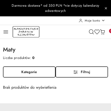
Przejdź do treści głównej
Przejdź do wyszukiwarki
Przejdź do moje konto
Przejdź do menu głównego
Przejdź do stopki
Darmowa dostawa* od 350 PLN *nie dotyczy kalendarzy
adwentowych
Moje konto
Maty
Liczba produktów:
0
Kategorie
Filtruj
Brak produktów do wyświetlenia