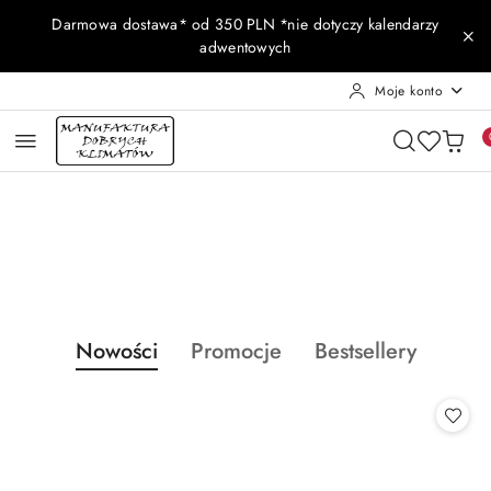
Przejdź do treści głównej
Przejdź do wyszukiwarki
Przejdź do moje konto
Przejdź do menu głównego
Przejdź do stopki
Darmowa dostawa* od 350 PLN *nie dotyczy kalendarzy
adwentowych
Moje konto
Pomiń karuzelę promocyjną
Produkty
Produkty
Produkty
Nowości
Promocje
Bestsellery
Pomiń karuzelę produktów
o
o
o
statusie:
statusie:
statusie: