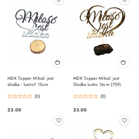
MDK Topper Miłość jest
MDK Topper Miłość jest
słodka - lustro!! 15cm
Słodka lustro 16cm (759)
(0)
(0)
22.00
23.00
Cena:
Cena: