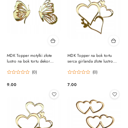
MDK Topper motylki złote
MDK Topper na bok tortu
lustro na bok tortu dekor
serca girlanda złote lustro
lustrzany
10cm
(0)
(0)
9.00
7.00
Cena:
Cena: