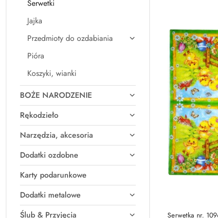
Serwetki
Nazwa
(A-
Jajka
Z).
Przedmioty do ozdabiania
Pióra
Koszyki, wianki
BOŻE NARODZENIE
Rękodzieło
Narzędzia, akcesoria
Dodatki ozdobne
Karty podarunkowe
Dodatki metalowe
Ślub & Przyjęcia
Serwetka nr. 10