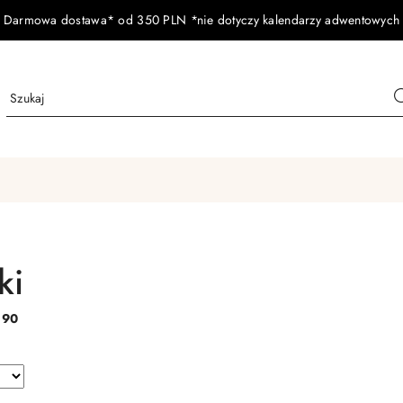
Darmowa dostawa* od 350 PLN *nie dotyczy kalendarzy adwentowych
ki
:
90