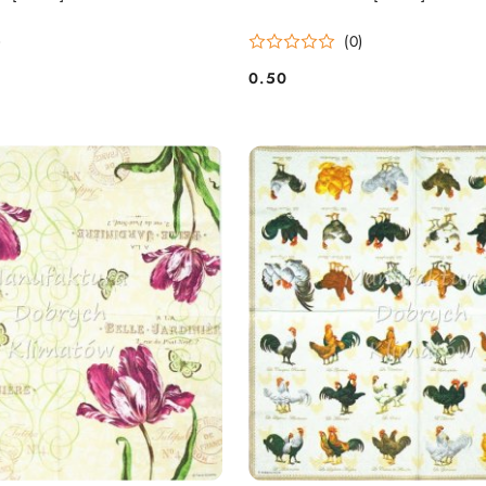
)
(0)
0.50
Cena: