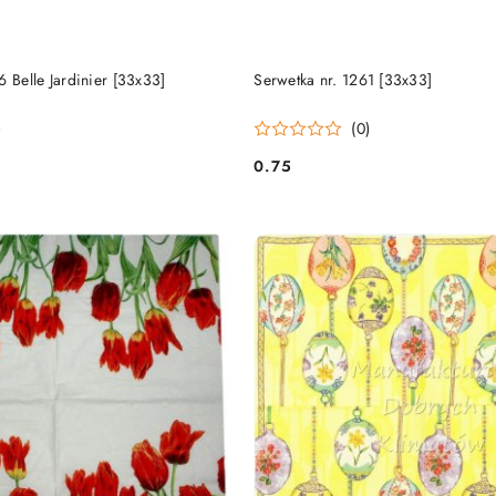
DO KOSZYKA
DO KOSZYKA
6 Belle Jardinier [33x33]
Serwetka nr. 1261 [33x33]
)
(0)
0.75
Cena: