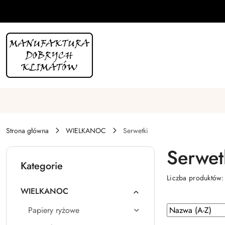
Przejdź do treści głównej
Przejdź do wyszukiwarki
Przejdź do moje konto
Przejdź do menu głównego
Przejdź do stopki
Strona główna
WIELKANOC
Serwetki
Serwet
Kategorie
Liczba produktów
WIELKANOC
Zastosowano
Sortuj
Papiery ryżowe
według
sortowanie: