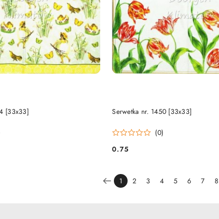
DO KOSZYKA
DO KOSZYKA
44 [33x33]
Serwetka nr. 1450 [33x33]
)
(0)
0.75
Cena:
1
2
3
4
5
6
7
8