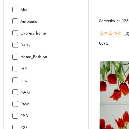
Producent:
Aha
Serwetka nr. 125
Producent:
Ambiente
Producent:
Cypress home
(0
0.75
Producent:
Daisy
Cena:
Producent:
Home_Fashion
Producent:
IHR
Producent:
Inny
Producent:
MAKI
Producent:
PAW
Producent:
PPD
Producent:
R2S