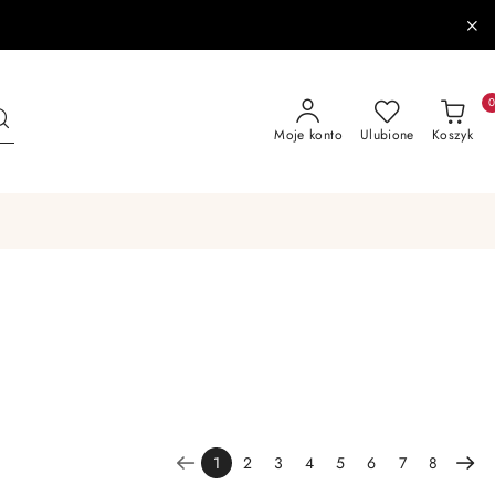
Moje konto
Ulubione
Koszyk
1
2
3
4
5
6
7
8