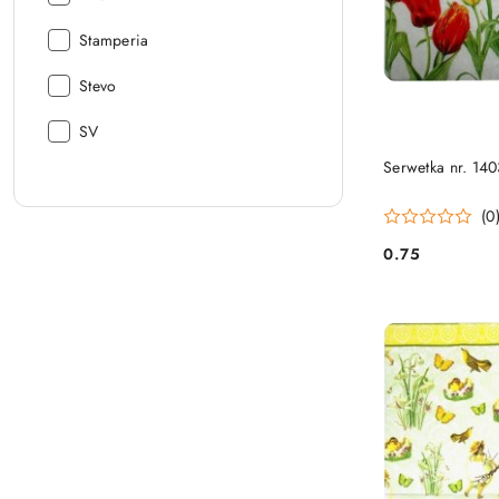
Producent:
Stamperia
Producent:
Stevo
Producent:
SV
Serwetka nr. 14
(0
0.75
Cena: