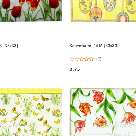
DO KOSZYKA
DO KOSZYKA
03 [33x33]
Serwetka nr. 1416 [33x33]
)
(0)
0.75
Cena: