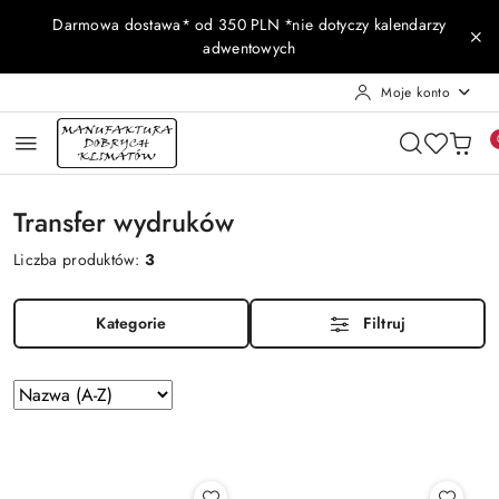
Przejdź do treści głównej
Przejdź do wyszukiwarki
Przejdź do moje konto
Przejdź do menu głównego
Przejdź do stopki
Darmowa dostawa* od 350 PLN *nie dotyczy kalendarzy
adwentowych
Moje konto
Transfer wydruków
Liczba produktów:
3
Kategorie
Filtruj
Zastosowano
Sortuj
według
sortowanie:
Nazwa
(A-
Z).