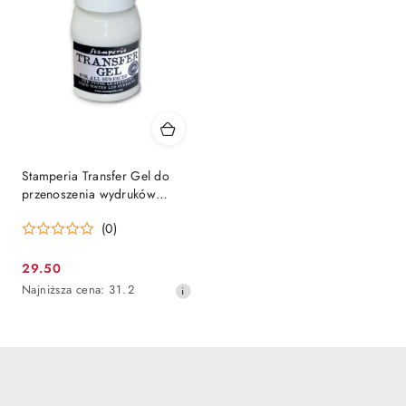
Stamperia Transfer Gel do
przenoszenia wydruków
DCFTR100
(0)
29.50
Cena
Najniższa
Najniższa cena:
31.2
promocyjna:
cena
z
30
dni
przed
obniżką