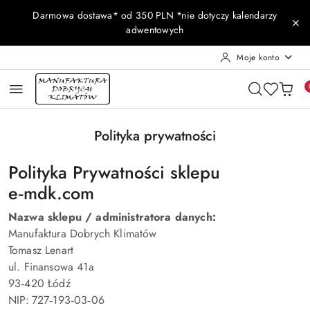
Przejdź do treści głównej
Przejdź do wyszukiwarki
Przejdź do moje konto
Przejdź do menu głównego
Przejdź do stopki
Darmowa dostawa* od 350 PLN *nie dotyczy kalendarzy
adwentowych
Moje konto
Polityka prywatności
Polityka Prywatności sklepu
e‑mdk.com
Nazwa sklepu / administratora danych:
Manufaktura Dobrych Klimatów
Tomasz Lenart
ul. Finansowa 41a
93‑420 Łódź
NIP: 727‑193‑03‑06