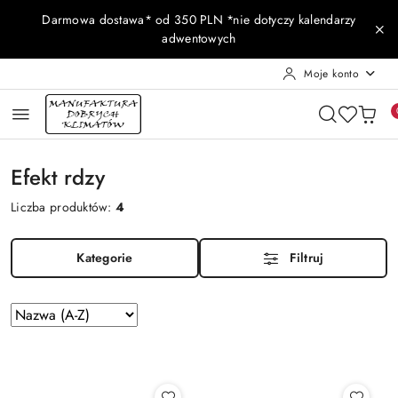
Przejdź do treści głównej
Przejdź do wyszukiwarki
Przejdź do moje konto
Przejdź do menu głównego
Przejdź do stopki
Darmowa dostawa* od 350 PLN *nie dotyczy kalendarzy
adwentowych
Moje konto
Efekt rdzy
Liczba produktów:
4
Kategorie
Filtruj
Zastosowano
Sortuj
według
sortowanie:
Nazwa
(A-
Z).