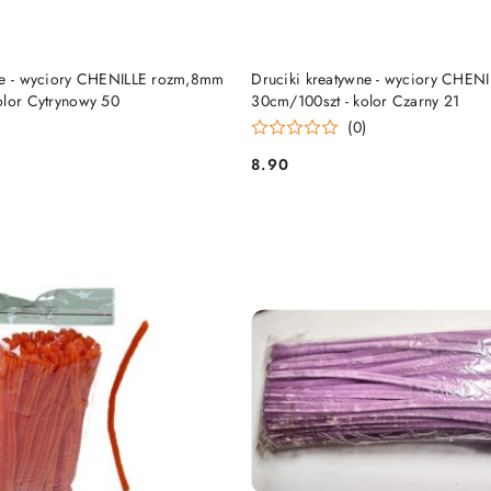
DO KOSZYKA
DO KOSZYKA
ne - wyciory CHENILLE rozm,8mm
Druciki kreatywne - wyciory CHE
olor Cytrynowy 50
30cm/100szt - kolor Czarny 21
)
(0)
8.90
Cena: