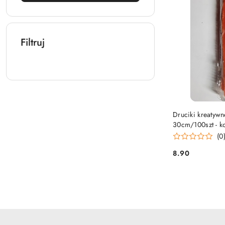
Filtruj
Druciki kreatyw
30cm/100szt - 
(0
8.90
Cena: