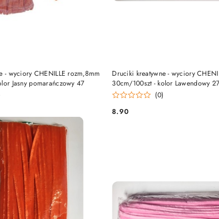
DO KOSZYKA
DO KOSZYKA
ne - wyciory CHENILLE rozm,8mm
Druciki kreatywne - wyciory CHE
olor Jasny pomarańczowy 47
30cm/100szt - kolor Lawendowy 2
)
(0)
8.90
Cena: