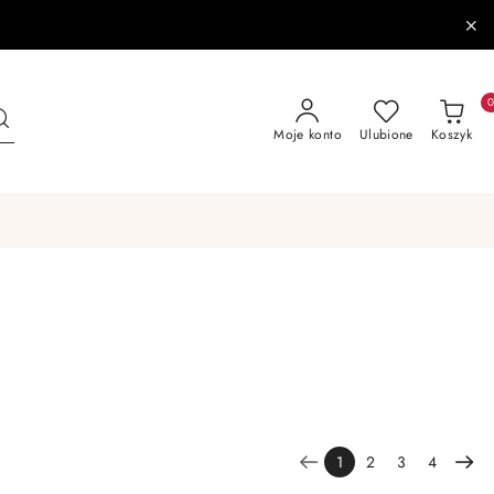
Moje konto
Ulubione
Koszyk
1
2
3
4