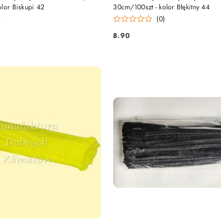
lor Biskupi 42
30cm/100szt - kolor Błękitny 44
)
(0)
8.90
Cena: