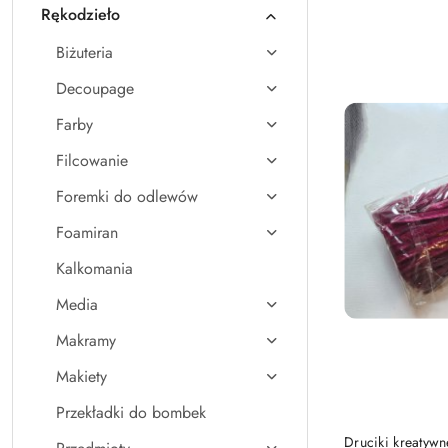
Rękodzieło
Nazwa
(A-
Biżuteria
Z).
Decoupage
Farby
Filcowanie
Foremki do odlewów
Foamiran
Kalkomania
Media
Makramy
Makiety
Przekładki do bombek
Druciki kreatyw