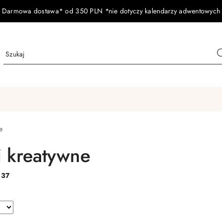
Darmowa dostawa* od 350 PLN *nie dotyczy kalendarzy adwentowych
e
i kreatywne
:
37