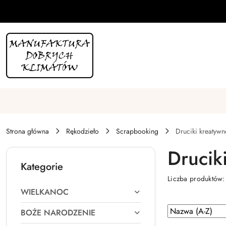
Przejdź do treści głównej
Przejdź do wyszukiwarki
Przejdź do moje konto
Przejdź do menu głównego
Przejdź do stopki
Strona główna
Rękodzieło
Scrapbooking
Druciki kreatywn
Drucik
Kategorie
Liczba produktów
WIELKANOC
Zastosowano
Sortuj
BOŻE NARODZENIE
według
sortowanie: