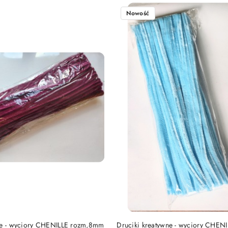
Nowość
DO KOSZYKA
DO KOSZYKA
ne - wyciory CHENILLE rozm,8mm
Druciki kreatywne - wyciory CHE