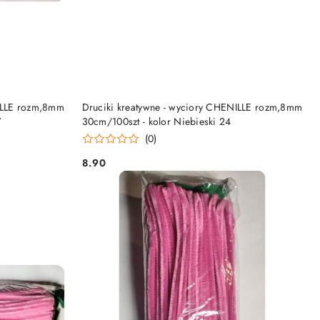
DO KOSZYKA
NILLE rozm,8mm
Druciki kreatywne - wyciory CHENILLE rozm,8mm
7
30cm/100szt - kolor Niebieski 24
(0)
8.90
Cena: