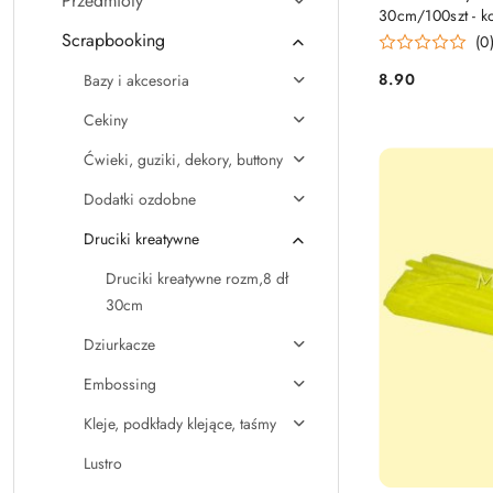
Przedmioty
30cm/100szt - ko
Scrapbooking
(0
8.90
Bazy i akcesoria
Cena:
Cekiny
Ćwieki, guziki, dekory, buttony
Dodatki ozdobne
Druciki kreatywne
Druciki kreatywne rozm,8 dł
30cm
Dziurkacze
Embossing
Kleje, podkłady klejące, taśmy
Lustro