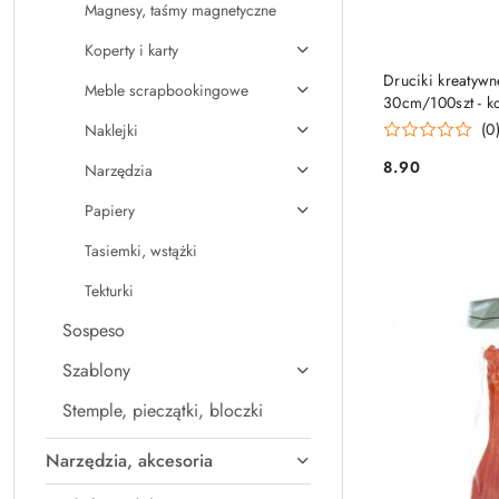
Magnesy, taśmy magnetyczne
Koperty i karty
Druciki kreatyw
Meble scrapbookingowe
30cm/100szt - k
(0
Naklejki
8.90
Narzędzia
Cena:
Papiery
Tasiemki, wstążki
Tekturki
Sospeso
Szablony
Stemple, pieczątki, bloczki
Narzędzia, akcesoria