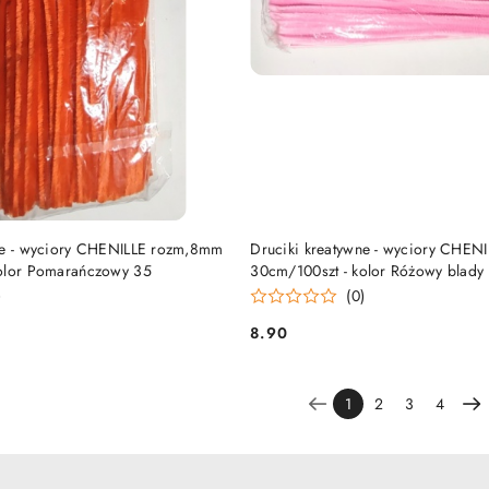
DO KOSZYKA
DO KOSZYKA
ne - wyciory CHENILLE rozm,8mm
Druciki kreatywne - wyciory CHE
kolor Pomarańczowy 35
30cm/100szt - kolor Różowy blady
)
(0)
8.90
Cena:
1
2
3
4