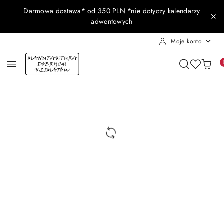
Przejdź do treści głównej
Przejdź do wyszukiwarki
Przejdź do moje konto
Przejdź do menu głównego
Przejdź do opisu produktu
Przejdź do stopki
Darmowa dostawa* od 350 PLN *nie dotyczy kalendarzy
adwentowych
Moje konto