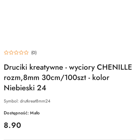
(0)
Druciki kreatywne - wyciory CHENILLE
rozm,8mm 30cm/100szt - kolor
Niebieski 24
Symbol:
drutkreat8mm24
Dostępność:
Mało
cena:
8.90