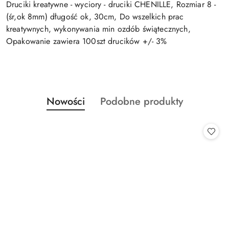
Druciki kreatywne - wyciory - druciki CHENILLE, Rozmiar 8 -
(śr,ok 8mm) długość ok, 30cm, Do wszelkich prac
kreatywnych, wykonywania min ozdób świątecznych,
Opakowanie zawiera 100szt drucików +/- 3%
Produkty
Produkty
Nowości
Podobne produkty
Pomiń karuzelę produktów
o
o
statusie:
statusie: