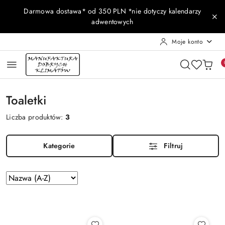
Przejdź do treści głównej
Przejdź do wyszukiwarki
Przejdź do moje konto
Przejdź do menu głównego
Przejdź do stopki
Darmowa dostawa* od 350 PLN *nie dotyczy kalendarzy
adwentowych
Moje konto
Toaletki
Liczba produktów:
3
Kategorie
Filtruj
Zastosowano
Sortuj
według
sortowanie:
Nazwa
(A-
Z).