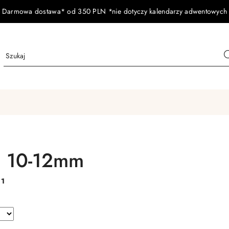
Darmowa dostawa* od 350 PLN *nie dotyczy kalendarzy adwentowych
a 10-12mm
:
1