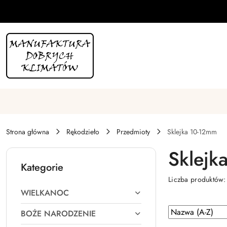
Przejdź do treści głównej
Przejdź do wyszukiwarki
Przejdź do moje konto
Przejdź do menu głównego
Przejdź do stopki
Strona główna
Rękodzieło
Przedmioty
Sklejka 10-12mm
Sklejk
Kategorie
Liczba produktów
WIELKANOC
Zastosowano
Sortuj
BOŻE NARODZENIE
według
sortowanie: