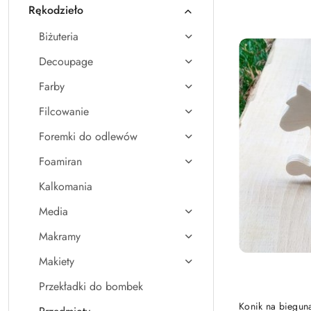
Rękodzieło
Nazwa
(A-
Biżuteria
Z).
Decoupage
Farby
Filcowanie
Foremki do odlewów
Foamiran
Kalkomania
Media
Makramy
Makiety
Przekładki do bombek
Konik na biegun