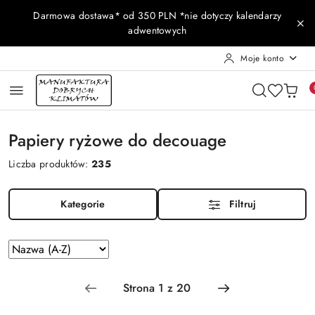
Przejdź do treści głównej
Przejdź do wyszukiwarki
Przejdź do moje konto
Przejdź do menu głównego
Przejdź do stopki
Darmowa dostawa* od 350 PLN *nie dotyczy kalendarzy
adwentowych
Moje konto
Papiery ryżowe do decouage
Liczba produktów:
235
Kategorie
Filtruj
Zastosowano
Sortuj
według
sortowanie:
Nazwa
(A-
Z).