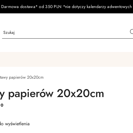
Darmowa dostawa* od 350 PLN *nie dotyczy kalendarzy adwentowych
tawy papierów 20x20cm
wy papierów 20x20cm
:
0
o wyświetlenia