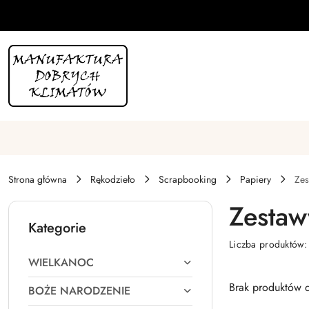
Przejdź do treści głównej
Przejdź do wyszukiwarki
Przejdź do moje konto
Przejdź do menu głównego
Przejdź do stopki
Strona główna
Rękodzieło
Scrapbooking
Papiery
Zes
Zesta
Kategorie
Liczba produktów
WIELKANOC
Brak produktów d
BOŻE NARODZENIE