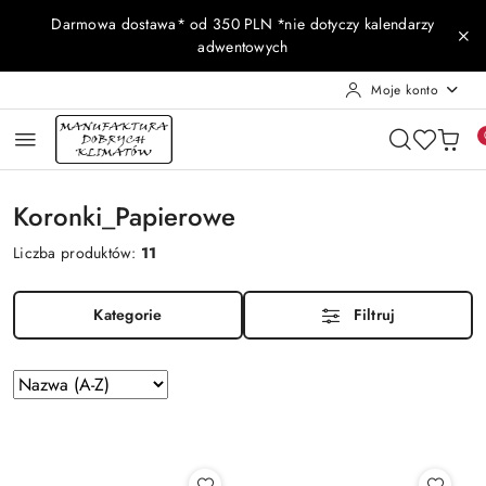
Przejdź do treści głównej
Przejdź do wyszukiwarki
Przejdź do moje konto
Przejdź do menu głównego
Przejdź do stopki
Darmowa dostawa* od 350 PLN *nie dotyczy kalendarzy
adwentowych
Moje konto
Koronki_Papierowe
Liczba produktów:
11
Kategorie
Filtruj
Zastosowano
Sortuj
według
sortowanie:
Nazwa
(A-
Z).