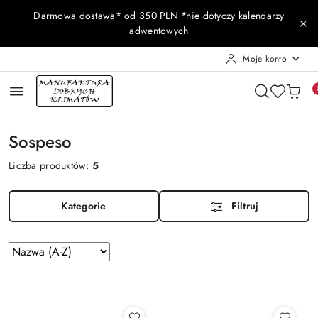
Przejdź do treści głównej
Przejdź do wyszukiwarki
Przejdź do moje konto
Przejdź do menu głównego
Przejdź do stopki
Darmowa dostawa* od 350 PLN *nie dotyczy kalendarzy
adwentowych
Moje konto
Sospeso
Liczba produktów:
5
Kategorie
Filtruj
Zastosowano
Sortuj
według
sortowanie:
Nazwa
(A-
Z).