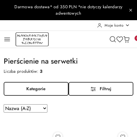
Przejdź do treści głównej
Przejdź do wyszukiwarki
Przejdź do moje konto
Przejdź do menu głównego
Przejdź do stopki
Darmowa dostawa* od 350 PLN *nie dotyczy kalendarzy
adwentowych
Moje konto
Pierścienie na serwetki
Liczba produktów:
3
Kategorie
Filtruj
Zastosowano
Sortuj
według
sortowanie:
Nazwa
(A-
Z).