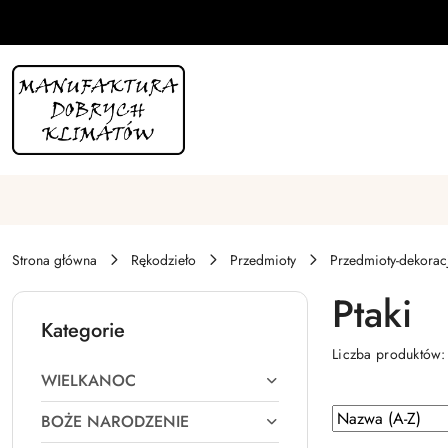
Przejdź do treści głównej
Przejdź do wyszukiwarki
Przejdź do moje konto
Przejdź do menu głównego
Przejdź do stopki
Strona główna
Rękodzieło
Przedmioty
Przedmioty-dekorac
Ptaki
Kategorie
Liczba produktów
WIELKANOC
Zastosowano
Sortuj
BOŻE NARODZENIE
według
sortowanie: