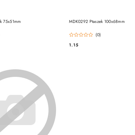
DO KOSZYKA
DO KOSZYKA
ek 75x51mm
MDK0292 Ptaszek 100x68mm
)
(0)
1.15
Cena: