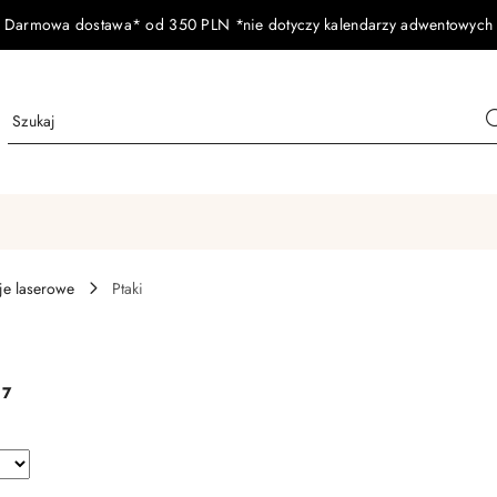
Darmowa dostawa* od 350 PLN *nie dotyczy kalendarzy adwentowych
je laserowe
Ptaki
:
7