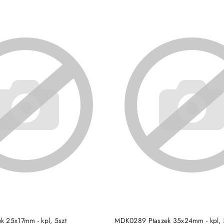
DO KOSZYKA
DO KOSZYKA
 25x17mm - kpl, 5szt
MDK0289 Ptaszek 35x24mm - kpl, 