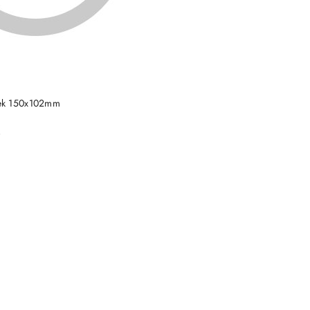
DO KOSZYKA
ek 150x102mm
)