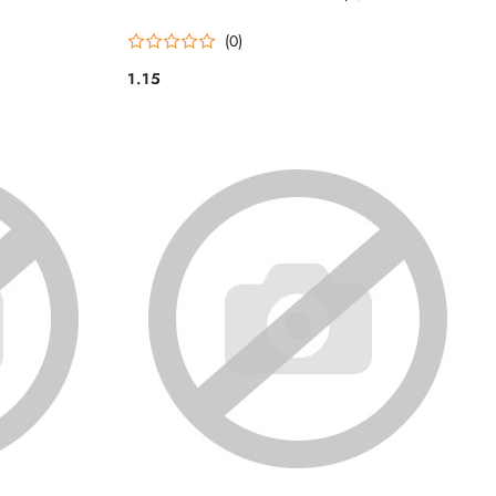
(0)
1.15
Cena: