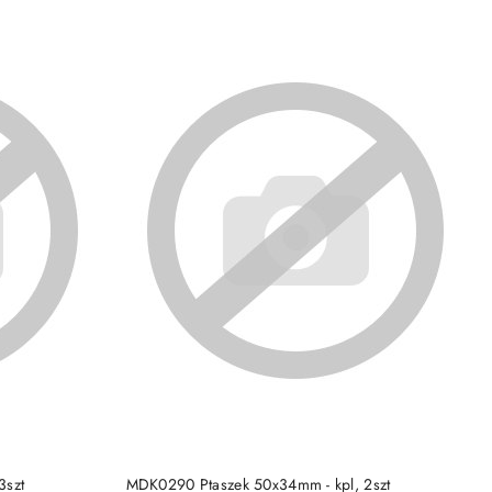
DO KOSZYKA
3szt
MDK0290 Ptaszek 50x34mm - kpl, 2szt