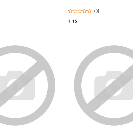
)
(0)
1.15
Cena: