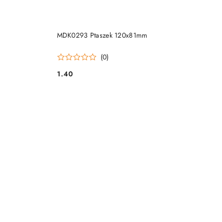
DO KOSZYKA
MDK0293 Ptaszek 120x81mm
(0)
1.40
Cena: