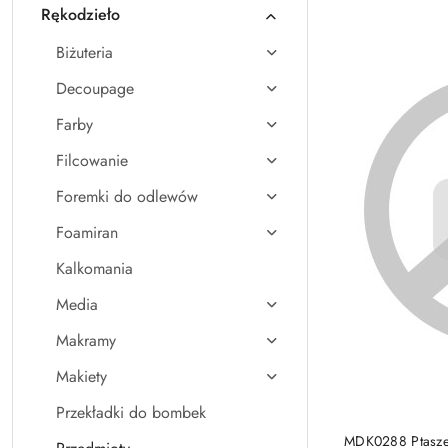
Rękodzieło
Nazwa
(A-
Biżuteria
Z).
Decoupage
Farby
Filcowanie
Foremki do odlewów
Foamiran
Kalkomania
Media
Makramy
Makiety
Przekładki do bombek
MDK0288 Ptaszek