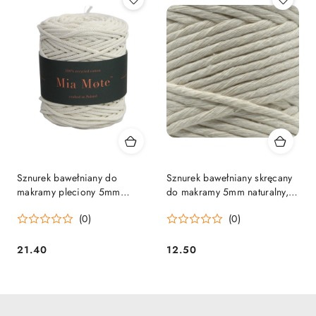
Sznurek bawełniany do
Sznurek bawełniany skręcany
makramy pleciony 5mm
do makramy 5mm naturalny,
Naturalny - 050 Limestone -
limestone - 100m
(0)
(0)
100m
21.40
12.50
Cena:
Cena: