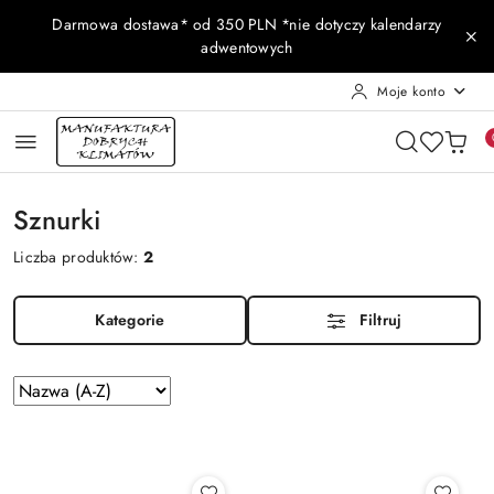
Przejdź do treści głównej
Przejdź do wyszukiwarki
Przejdź do moje konto
Przejdź do menu głównego
Przejdź do stopki
Darmowa dostawa* od 350 PLN *nie dotyczy kalendarzy
adwentowych
Moje konto
Sznurki
Liczba produktów:
2
Kategorie
Filtruj
Zastosowano
Sortuj
według
sortowanie:
Nazwa
(A-
Z).