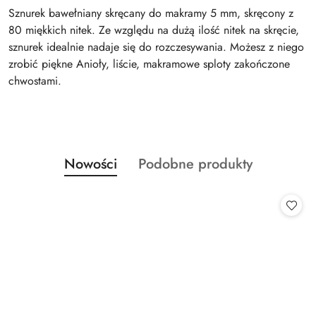
Sznurek bawełniany skręcany do makramy 5 mm, skręcony z
80 miękkich nitek. Ze względu na dużą ilość nitek na skręcie,
sznurek idealnie nadaje się do rozczesywania. Możesz z niego
zrobić piękne Anioły, liście, makramowe sploty zakończone
chwostami.
Produkty
Produkty
Nowości
Podobne produkty
Pomiń karuzelę produktów
o
o
statusie:
statusie: