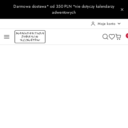
Przejdź do treści głównej
Przejdź do wyszukiwarki
Przejdź do moje konto
Przejdź do menu głównego
Przejdź do opisu produktu
Przejdź do stopki
Darmowa dostawa* od 350 PLN *nie dotyczy kalendarzy
adwentowych
Moje konto