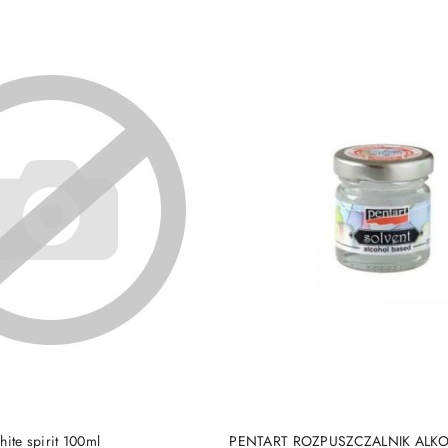
DO KOSZYKA
DO KOSZYKA
hite spirit 100ml
PENTART ROZPUSZCZALNIK AL