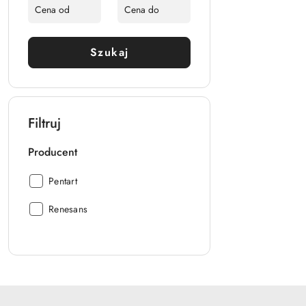
Szukaj
Filtruj
Producent
Producent:
Pentart
Producent:
Renesans