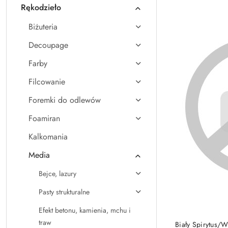
Rękodzieło
Nazwa
(A-
Biżuteria
Z).
Decoupage
Farby
Filcowanie
Foremki do odlewów
Foamiran
Kalkomania
Media
Bejce, lazury
Pasty strukturalne
Efekt betonu, kamienia, mchu i
traw
Biały Spirytus/W