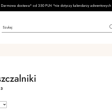
Darmowa dostawa* od 350 PLN *nie dotyczy kalendarzy adwentowych
zczalniki
:
3