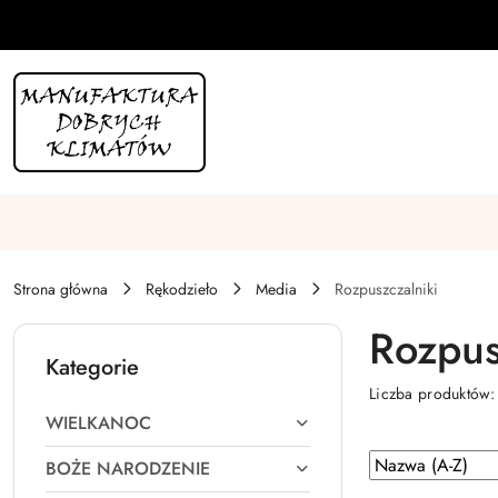
Przejdź do treści głównej
Przejdź do wyszukiwarki
Przejdź do moje konto
Przejdź do menu głównego
Przejdź do stopki
Strona główna
Rękodzieło
Media
Rozpuszczalniki
Rozpus
Kategorie
Liczba produktów
WIELKANOC
Zastosowano
Sortuj
BOŻE NARODZENIE
według
sortowanie: