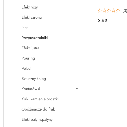
Efekt rdzy
(0
Efekt szronu
5.60
Cena:
Inne
Rozpuszczalniki
Efekt lustra
Pouring
Velvet
Sztuczny śnieg
Konturówki
Kulki,kamienie,proszki
Opóźniacze do frab
Efekt patyny,patyny