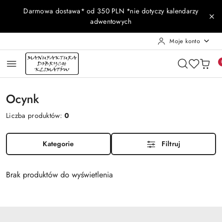
Przejdź do treści głównej
Przejdź do wyszukiwarki
Przejdź do moje konto
Przejdź do menu głównego
Przejdź do stopki
Darmowa dostawa* od 350 PLN *nie dotyczy kalendarzy
adwentowych
Moje konto
Ocynk
Liczba produktów:
0
Kategorie
Filtruj
Brak produktów do wyświetlenia