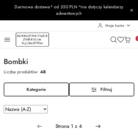
Przejdź do treści głównej
Przejdź do wyszukiwarki
Przejdź do moje konto
Przejdź do menu głównego
Przejdź do stopki
Darmowa dostawa* od 350 PLN *nie dotyczy kalendarzy
adwentowych
Moje konto
Bombki
Liczba produktów:
48
Kategorie
Filtruj
Zastosowano
Sortuj
według
sortowanie:
Nazwa
(A-
Z).