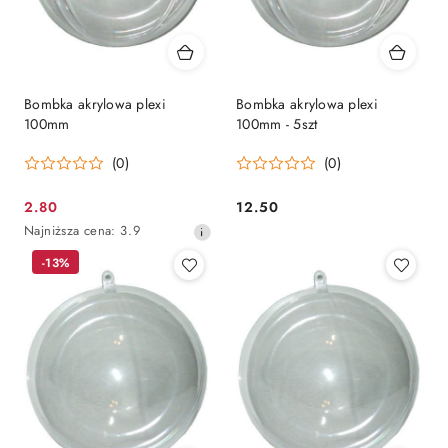
Bombka akrylowa plexi
Bombka akrylowa plexi
100mm
100mm - 5szt
(0)
(0)
2.80
12.50
Cena
Cena:
Najniższa
Najniższa cena:
3.9
promocyjna:
cena
-13%
z
30
dni
przed
obniżką