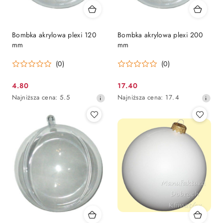
Bombka akrylowa plexi 120
Bombka akrylowa plexi 200
mm
mm
(0)
(0)
4.80
17.40
Cena
Cena
Najniższa
Najniższa
Najniższa cena:
5.5
Najniższa cena:
17.4
promocyjna:
promocyjna:
cena
cena
z
z
30
30
dni
dni
przed
przed
obniżką
obniżką