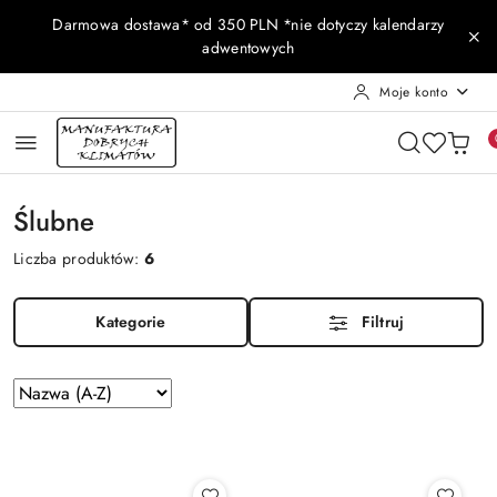
Przejdź do treści głównej
Przejdź do wyszukiwarki
Przejdź do moje konto
Przejdź do menu głównego
Przejdź do stopki
Darmowa dostawa* od 350 PLN *nie dotyczy kalendarzy
adwentowych
Moje konto
Ślubne
Liczba produktów:
6
Kategorie
Filtruj
Zastosowano
Sortuj
według
sortowanie:
Nazwa
(A-
Z).