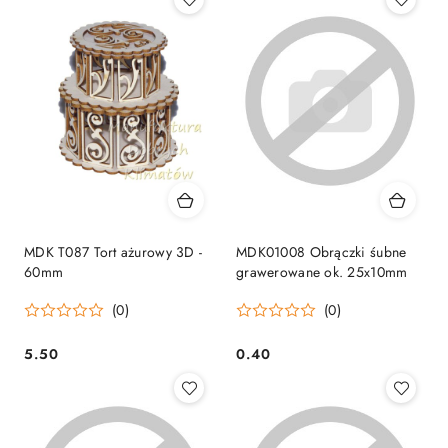
MDK T087 Tort ażurowy 3D -
MDK01008 Obrączki śubne
60mm
grawerowane ok. 25x10mm
(0)
(0)
5.50
0.40
Cena:
Cena: