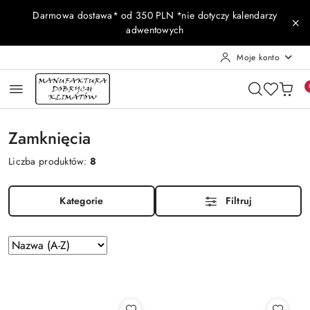
Przejdź do treści głównej
Przejdź do wyszukiwarki
Przejdź do moje konto
Przejdź do menu głównego
Przejdź do stopki
Darmowa dostawa* od 350 PLN *nie dotyczy kalendarzy
adwentowych
Moje konto
Zamknięcia
Liczba produktów:
8
Kategorie
Filtruj
Zastosowano
Sortuj
według
sortowanie:
Nazwa
(A-
Z).