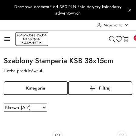
Przejdź do treści głównej
Przejdź do wyszukiwarki
Przejdź do moje konto
Przejdź do menu głównego
Przejdź do stopki
Darmowa dostawa* od 350 PLN *nie dotyczy kalendarzy
adwentowych
Moje konto
Szablony Stamperia KSB 38x15cm
Liczba produktów:
4
Kategorie
Filtruj
Zastosowano
Sortuj
według
sortowanie:
Nazwa
(A-
Z).