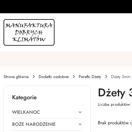
Przejdź do treści głównej
Przejdź do wyszukiwarki
Przejdź do moje konto
Przejdź do menu głównego
Przejdź do stopki
Strona główna
Dodatki ozdobne
Perełki Dżety
Dżety 3mm
Dżety
Kategorie
Liczba produktów
WIELKANOC
Brak produktów d
BOŻE NARODZENIE