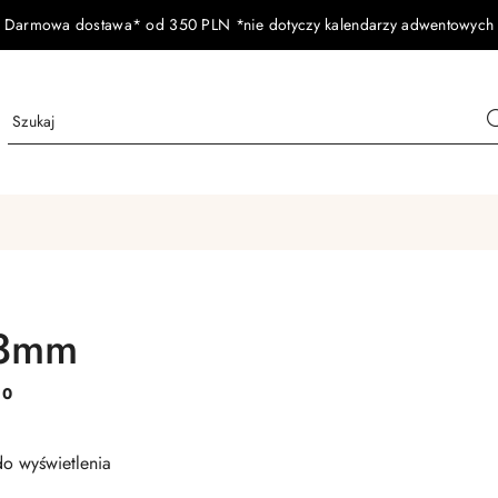
Darmowa dostawa* od 350 PLN *nie dotyczy kalendarzy adwentowych
 3mm
:
0
o wyświetlenia