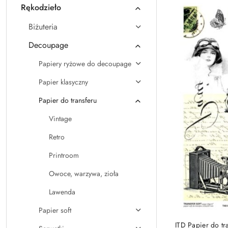
Rękodzieło
Nazwa
(A-
Biżuteria
Z).
Decoupage
Papiery ryżowe do decoupage
Papier klasyczny
Papier do transferu
Vintage
Retro
Printroom
Owoce, warzywa, zioła
Lawenda
Papier soft
ITD Papier do tr