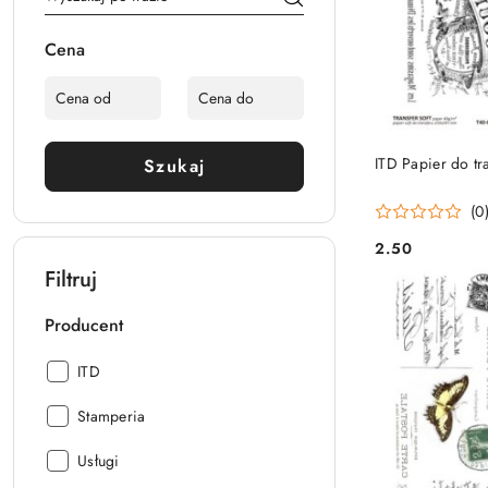
Cena
ITD Papier do t
Szukaj
(0
2.50
Cena:
Filtruj
Producent
Producent:
ITD
Producent:
Stamperia
Producent:
Usługi