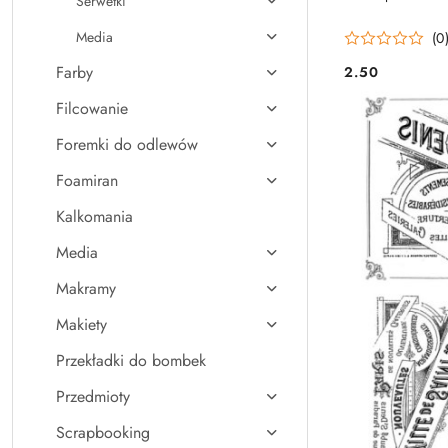
Serwetki
Media
(0
Farby
2.50
Cena:
Filcowanie
Foremki do odlewów
Foamiran
Kalkomania
Media
Makramy
Makiety
Przekładki do bombek
Przedmioty
Scrapbooking