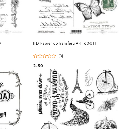
DO KOSZYKA
0
ITD Papier do transferu A4 T60-011
(0)
2.50
Cena: