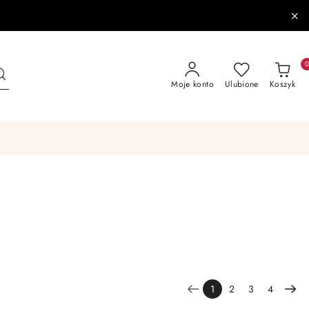
Moje konto
Ulubione
Koszyk
1
2
3
4