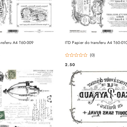
DO KOSZYKA
DO KOSZYKA
ransferu A4 T60-009
ITD Papier do transferu A4 T60-01
)
(0)
2.50
Cena: