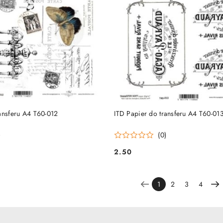
DO KOSZYKA
DO KOSZYKA
ansferu A4 T60-012
ITD Papier do transferu A4 T60-01
)
(0)
2.50
Cena:
1
2
3
4