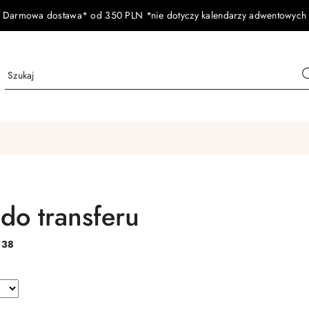
Darmowa dostawa* od 350 PLN *nie dotyczy kalendarzy adwentowych
 do transferu
:
38