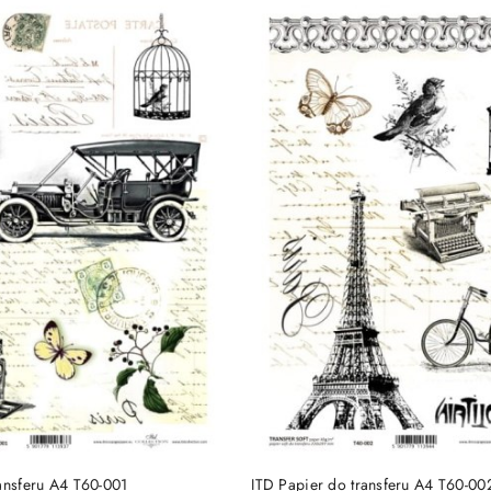
DO KOSZYKA
DO KOSZYKA
ansferu A4 T60-001
ITD Papier do transferu A4 T60-00