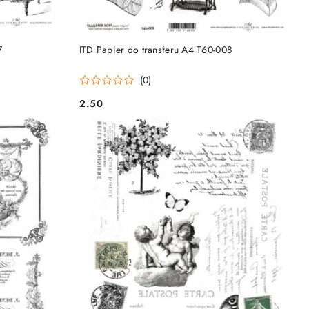
DO KOSZYKA
7
ITD Papier do transferu A4 T60-008
(0)
2.50
Cena: