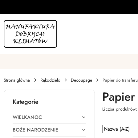
Przejdź do treści głównej
Przejdź do wyszukiwarki
Przejdź do moje konto
Przejdź do menu głównego
Przejdź do stopki
Strona główna
Rękodzieło
Decoupage
Papier do transferu
Papier
Kategorie
Liczba produktów
WIELKANOC
Zastosowano
Sortuj
BOŻE NARODZENIE
według
sortowanie: