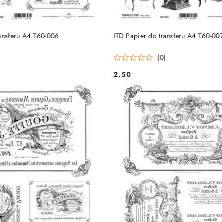
DO KOSZYKA
DO KOSZYKA
ransferu A4 T60-006
ITD Papier do transferu A4 T60-00
)
(0)
2.50
Cena: