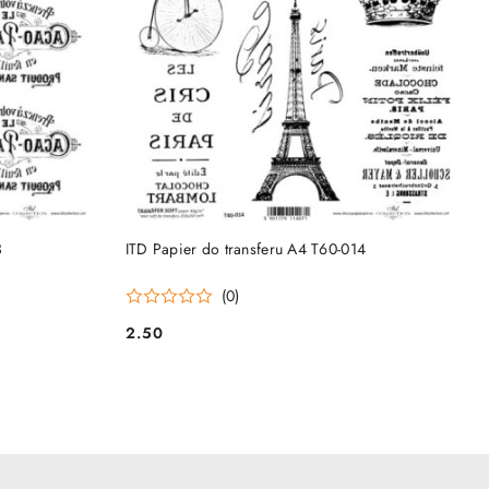
DO KOSZYKA
3
ITD Papier do transferu A4 T60-014
(0)
2.50
Cena: