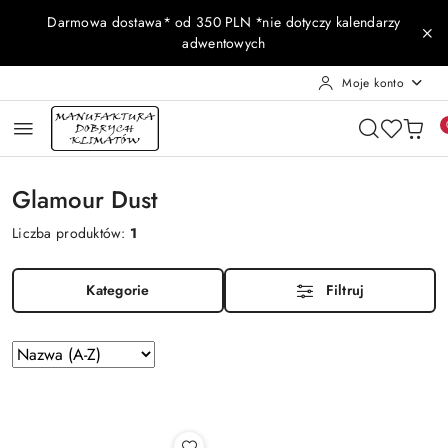
Przejdź do treści głównej
Przejdź do wyszukiwarki
Przejdź do moje konto
Przejdź do menu głównego
Przejdź do stopki
Darmowa dostawa* od 350 PLN *nie dotyczy kalendarzy
adwentowych
Moje konto
Glamour Dust
Liczba produktów:
1
Kategorie
Filtruj
Zastosowano
Sortuj
według
sortowanie:
Nazwa
(A-
Z).