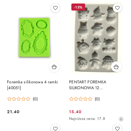
-13%
Foremka silikonowa 4 ramki
PENTART FOREMKA
[40051]
SILIKONOWA 12
ELEMENTÓW
(0)
(0)
ŚWIĄTECZNYCH 9,5x6cm
21.40
15.40
Cena:
Cena
Najniższa
Najniższa cena:
17.8
promocyjna:
cena
z