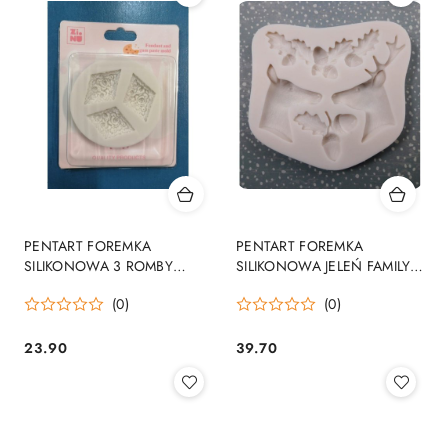
30
dni
przed
obniżką
PENTART FOREMKA
PENTART FOREMKA
SILIKONOWA 3 ROMBY
SILIKONOWA JELEŃ FAMILY
DEKORACYJNE [91419]
10x9cm
(0)
(0)
23.90
39.70
Cena:
Cena: