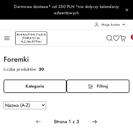
Przejdź do treści głównej
Przejdź do wyszukiwarki
Przejdź do moje konto
Przejdź do menu głównego
Przejdź do stopki
Darmowa dostawa* od 350 PLN *nie dotyczy kalendarzy
adwentowych
Moje konto
Foremki
Liczba produktów:
30
Kategorie
Filtruj
Zastosowano
Sortuj
według
sortowanie:
Nazwa
(A-
Z).