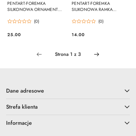
PENTART-FOREMKA
PENTART-FOREMKA
SILIKONOWA ORNAMENTY
SILIKONOWA RAMKA
RÓŻNE 16 RODZAJÓW[510-
OZDOBNA KWADRATROWA
(0)
(0)
819]
[510-752]
25.00
14.00
Cena:
Cena:
Dane adresowe
Strefa klienta
Informacje