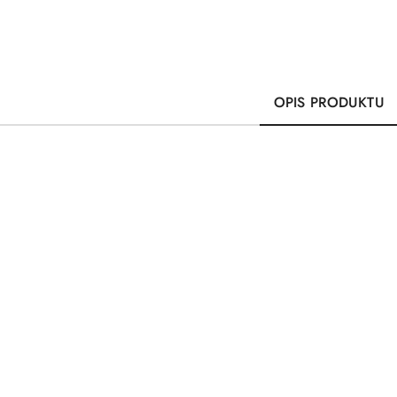
OPIS PRODUKTU
Pomiń karuzelę produktów