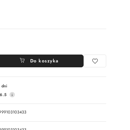
Do koszyka
 dni
6.5
999103103433
999103103433