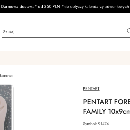
Darmowa dostawa* od 350 PLN *nie dotyczy kalendarzy adwentowych
likonowe
NAZWA
PENTART
PRODUCENTA:
PENTART FOR
FAMILY 10x9c
Symbol:
91474