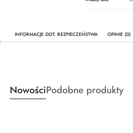
INFORMACJE DOT. BEZPIECZEŃSTWA
OPINIE (0)
Produkty
Produkty
Nowości
Podobne produkty
o
o
statusie:
statusie: