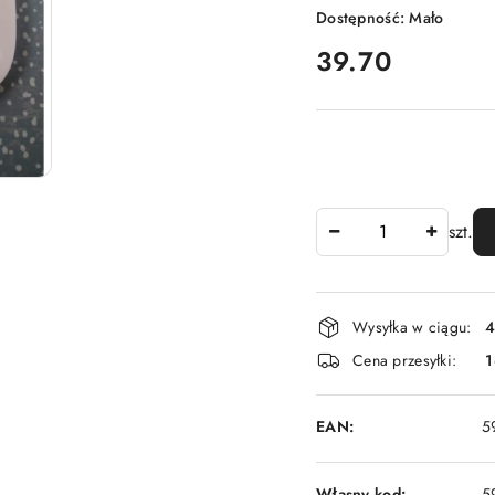
Dostępność:
Mało
cena:
39.70
Ilość
szt.
Dostępność
Wysyłka w ciągu:
4
i
Cena przesyłki:
1
dostawa
EAN:
5
Własny kod:
5