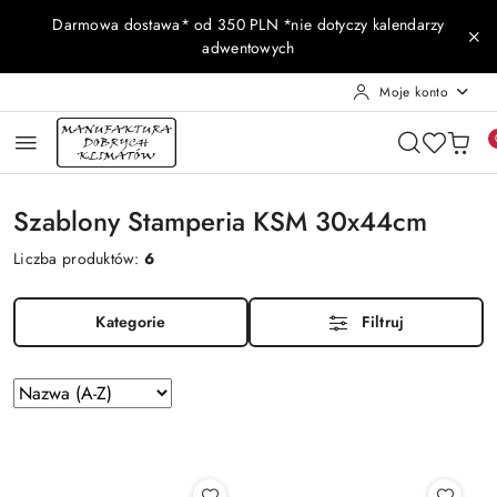
Przejdź do treści głównej
Przejdź do wyszukiwarki
Przejdź do moje konto
Przejdź do menu głównego
Przejdź do stopki
Darmowa dostawa* od 350 PLN *nie dotyczy kalendarzy
adwentowych
Moje konto
Szablony Stamperia KSM 30x44cm
Liczba produktów:
6
Kategorie
Filtruj
Zastosowano
Sortuj
według
sortowanie:
Nazwa
(A-
Z).