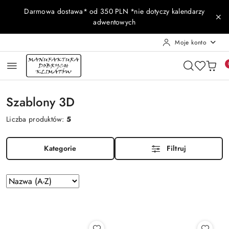
Przejdź do treści głównej
Przejdź do wyszukiwarki
Przejdź do moje konto
Przejdź do menu głównego
Przejdź do stopki
Darmowa dostawa* od 350 PLN *nie dotyczy kalendarzy
adwentowych
Moje konto
Szablony 3D
Liczba produktów:
5
Kategorie
Filtruj
Zastosowano
Sortuj
według
sortowanie:
Nazwa
(A-
Z).