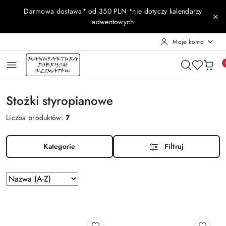
Przejdź do treści głównej
Przejdź do wyszukiwarki
Przejdź do moje konto
Przejdź do menu głównego
Przejdź do stopki
Darmowa dostawa* od 350 PLN *nie dotyczy kalendarzy
adwentowych
Moje konto
Stożki styropianowe
Liczba produktów:
7
Kategorie
Filtruj
Zastosowano
Sortuj
według
sortowanie:
Nazwa
(A-
Z).