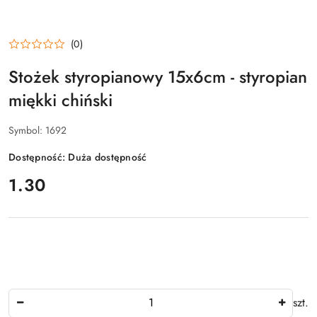
(0)
Stożek styropianowy 15x6cm - styropian
miękki chiński
Symbol:
1692
Dostępność:
Duża dostępność
cena:
1.30
Ilość
szt.