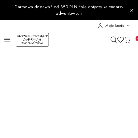
Przejdź do treści głównej
Przejdź do wyszukiwarki
Przejdź do moje konto
Przejdź do menu głównego
Przejdź do opisu produktu
Przejdź do stopki
Darmowa dostawa* od 350 PLN *nie dotyczy kalendarzy
adwentowych
Moje konto