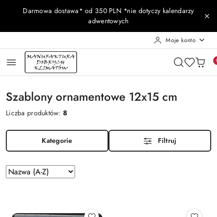
Przejdź do treści głównej
Przejdź do wyszukiwarki
Przejdź do moje konto
Przejdź do menu głównego
Przejdź do stopki
Darmowa dostawa* od 350 PLN *nie dotyczy kalendarzy
adwentowych
Moje konto
Szablony ornamentowe 12x15 cm
Liczba produktów:
8
Kategorie
Filtruj
Zastosowano
Sortuj
według
sortowanie:
Nazwa
(A-
Z).