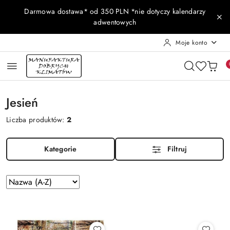
Przejdź do treści głównej
Przejdź do wyszukiwarki
Przejdź do moje konto
Przejdź do menu głównego
Przejdź do stopki
Darmowa dostawa* od 350 PLN *nie dotyczy kalendarzy
adwentowych
Moje konto
Jesień
Liczba produktów:
2
Kategorie
Filtruj
Zastosowano
Sortuj
według
sortowanie:
Nazwa
(A-
Z).