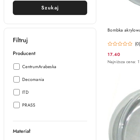
Szukaj
Bombka akrylow
Filtruj
(0
Producent
17.40
Cena
Najniższa
Najniższa cena:
1
promocyjna:
Producent:
CentrumArabeska
cena
z
30
Producent:
Decomania
dni
przed
Producent:
ITD
obniżką
Producent:
PRASS
Materiał