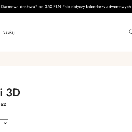
Darmowa dostawa* od 350 PLN *nie dotyczy kalendarzy adwentowych
i 3D
:
62