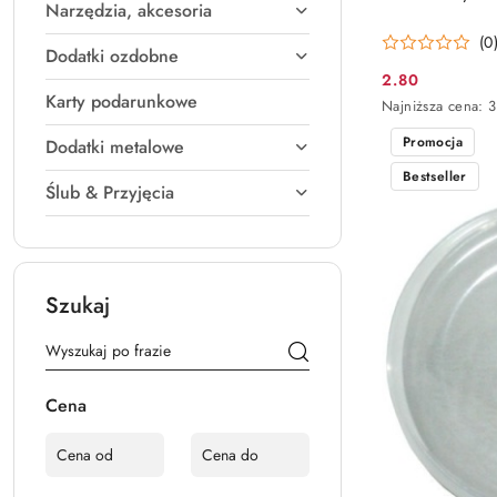
Narzędzia, akcesoria
(0
Dodatki ozdobne
2.80
Cena
Karty podarunkowe
Najniższa
Najniższa cena:
3
promocyjna:
cena
Promocja
z
Dodatki metalowe
30
Bestseller
dni
Ślub & Przyjęcia
przed
obniżką
Szukaj
Cena