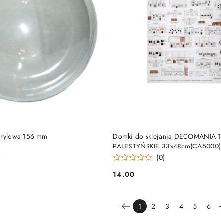
DO KOSZYKA
DO KOSZYKA
krylowa 156 mm
Domki do sklejania DECOMANIA 
PALESTYŃSKIE 33x48cm(CA5000)
)
(0)
14.00
Cena:
1
2
3
4
5
6