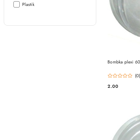
Materiał:
Plastik
Bombka plexi 6
(0
2.00
Cena: