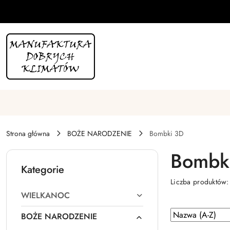
Przejdź do treści głównej
Przejdź do wyszukiwarki
Przejdź do moje konto
Przejdź do menu głównego
Przejdź do stopki
Strona główna
BOŻE NARODZENIE
Bombki 3D
Bombk
Kategorie
Liczba produktów
WIELKANOC
Zastosowano
Sortuj
BOŻE NARODZENIE
według
sortowanie: