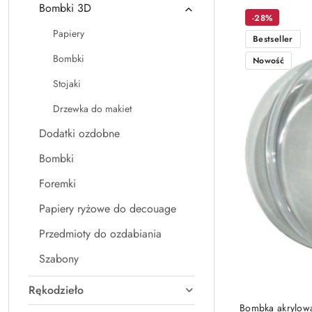
Bombki 3D
Nazwa
-28%
(A-
Papiery
Bestseller
Z).
Bombki
Nowość
Stojaki
Drzewka do makiet
Dodatki ozdobne
Bombki
Foremki
Papiery ryżowe do decouage
Przedmioty do ozdabiania
Szabony
Rękodzieło
Bombka akrylow