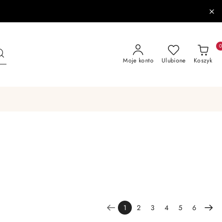
Moje konto
Ulubione
Koszyk
1
2
3
4
5
6