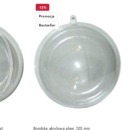
-13%
Promocja
Bestseller
DO KOSZYKA
zt
Bombka akrylowa plexi 120 mm