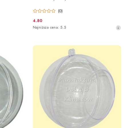
(0)
4.80
Cena
Najniższa
Najniższa cena:
5.5
promocyjna:
cena
z
30
dni
przed
obniżką