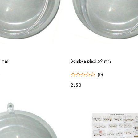
DO KOSZYKA
DO KOSZYKA
0 mm
Bombka plexi 69 mm
)
(0)
2.50
Cena: